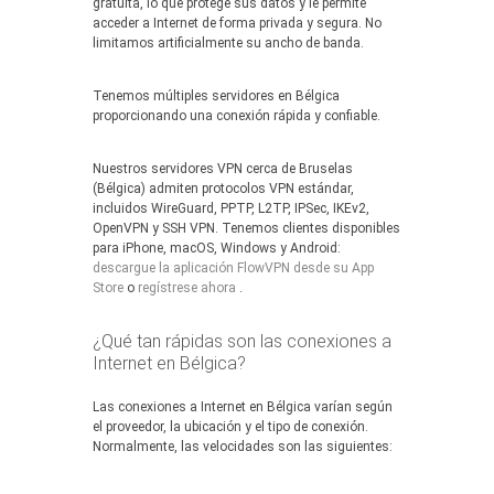
gratuita, lo que protege sus datos y le permite
acceder a Internet de forma privada y segura. No
limitamos artificialmente su ancho de banda.
Tenemos múltiples servidores en Bélgica
proporcionando una conexión rápida y confiable.
Nuestros servidores VPN cerca de Bruselas
(Bélgica) admiten protocolos VPN estándar,
incluidos WireGuard, PPTP, L2TP, IPSec, IKEv2,
OpenVPN y SSH VPN. Tenemos clientes disponibles
para iPhone, macOS, Windows y Android:
descargue la aplicación FlowVPN desde su App
Store
o
regístrese ahora
.
¿Qué tan rápidas son las conexiones a
Internet en Bélgica?
Las conexiones a Internet en Bélgica varían según
el proveedor, la ubicación y el tipo de conexión.
Normalmente, las velocidades son las siguientes: