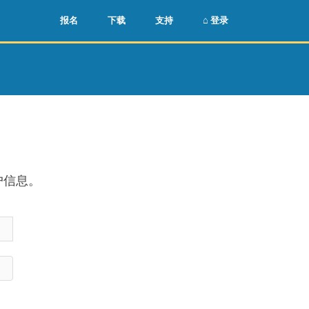
🌏
🇺🇸
报名
下载
支持
⌂ 登录
户信息。