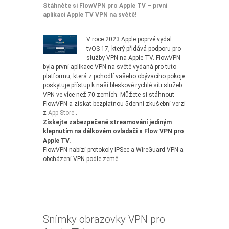
Stáhněte si FlowVPN pro Apple TV – první
aplikaci Apple TV VPN na světě!
V roce 2023 Apple poprvé vydal
tvOS 17, který přidává podporu pro
služby VPN na Apple TV. FlowVPN
byla první aplikace VPN na světě vydaná pro tuto
platformu, která z pohodlí vašeho obývacího pokoje
poskytuje přístup k naší bleskově rychlé síti služeb
VPN ve více než 70 zemích. Můžete si stáhnout
FlowVPN a získat bezplatnou 5denní zkušební verzi
z
App Store
.
Získejte zabezpečené streamování jediným
klepnutím na dálkovém ovladači s Flow VPN pro
Apple TV.
FlowVPN nabízí protokoly IPSec a WireGuard VPN a
obcházení VPN podle země.
Snímky obrazovky VPN pro