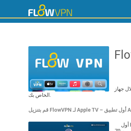
م في أكثر من 70 دولة من خلال جهاز Apple TV
الخاص بك.
في عام 2023، أصدرت Apple نظام tvOS 17 مضيفًا دعمًا لخدمات VPN لأول مرة على Apple TV. كان FlowVPN أول
تطبيق VPN في العالم تم إصداره للمنصة، مما يتيح الوصول إلى شبكتنا السريعة المذهلة من خدمات VPN عبر أكثر من 70