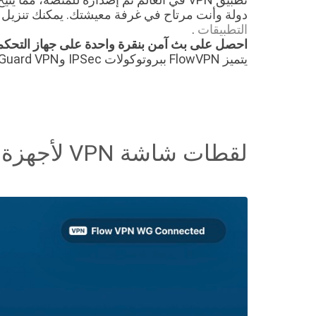
دولة وأنت مرتاح في غرفة معيشتك. يمكنك تنزيل FlowVPN والحصول على نسخة تجريبية مجانية مدتها 5 أيام من
التطبيقات
.
احصل على بث آمن بنقرة واحدة على جهاز التحكم عن بُعد باستخدام N
يتميز FlowVPN ببروتوكولات IPSec وWireGuard VPN وتجاوز VPN حسب البلد.
لقطات شاشة VPN لأجهزة Apple TV