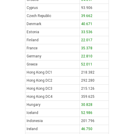
Cyprus
93.906
Czech Republic
39.662
Denmark
40.671
Estonia
33.536
Finland
22.017
France
35.378
Germany
22.810
Greece
52.011
Hong Kong DC1
218.382
Hong Kong DC2
292.280
Hong Kong DC3
215.126
Hong Kong DC4
359.625
Hungary
30.828
Iceland
52.986
Indonesia
201.796
Ireland
46.750