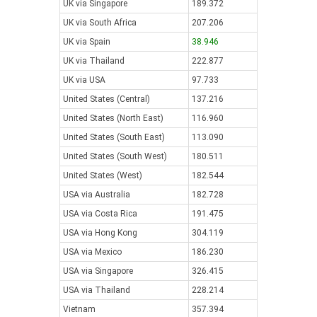
UK via Singapore
189.372
UK via South Africa
207.206
UK via Spain
38.946
UK via Thailand
222.877
UK via USA
97.733
United States (Central)
137.216
United States (North East)
116.960
United States (South East)
113.090
United States (South West)
180.511
United States (West)
182.544
USA via Australia
182.728
USA via Costa Rica
191.475
USA via Hong Kong
304.119
USA via Mexico
186.230
USA via Singapore
326.415
USA via Thailand
228.214
Vietnam
357.394