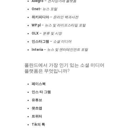
Allegro
–
전자상거래 플랫폼
Onet-
뉴스 포털
위키피디아
–
온라인 백과사전
WP.pl
–
뉴스 및 라이프스타일 포털
OLX
–
분류 및 시장
인스타그램
–
소셜 미디어
Interia
–
뉴스 및 엔터테인먼트 포털
폴란드에서 가장 인기 있는 소셜 미디어
플랫폼은 무엇입니까?
페이스북
인스 타 그램
유튜브
왓츠앱
트위터
Tik의 톡