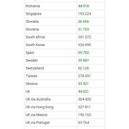
Romania
44.918
Singapore
193.224
Slovakia
26.656
Slovenia
31.753
South Africa
201.572
South Korea
326.890
Spain
59.702
Sweden
39.887
Switzerland
52.126
Taiwan
278.091
Ukraine
33.921
UK
44.021
UK via Australia
304.420
UK via Hong Kong
327.811
UK via Mexico
190.152
UK via Portugal
53.764