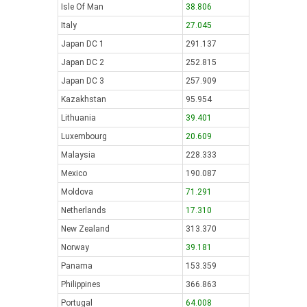
Isle Of Man
38.806
Italy
27.045
Japan DC 1
291.137
Japan DC 2
252.815
Japan DC 3
257.909
Kazakhstan
95.954
Lithuania
39.401
Luxembourg
20.609
Malaysia
228.333
Mexico
190.087
Moldova
71.291
Netherlands
17.310
New Zealand
313.370
Norway
39.181
Panama
153.359
Philippines
366.863
Portugal
64.008