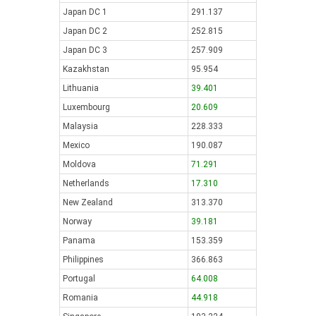
Japan DC 1
291.137
Japan DC 2
252.815
Japan DC 3
257.909
Kazakhstan
95.954
Lithuania
39.401
Luxembourg
20.609
Malaysia
228.333
Mexico
190.087
Moldova
71.291
Netherlands
17.310
New Zealand
313.370
Norway
39.181
Panama
153.359
Philippines
366.863
Portugal
64.008
Romania
44.918