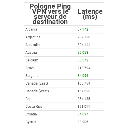
Pologne Ping
VPN vers le
Latence
serveur de
(ms)
destination
Albania
67.142
Argentina
282.138
Australia
304.144
Austria
26.058
Belgium
50.572
Brazil
218.794
Bulgaria
34.096
Canada (East)
100.759
Canada (West)
167.525
Chile
254.435
Costa Rica
191.011
Croatia
34.697
Cyprus
93.906