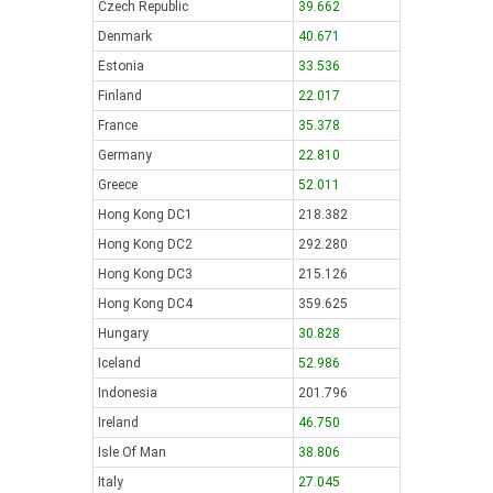
Czech Republic
39.662
Denmark
40.671
Estonia
33.536
Finland
22.017
France
35.378
Germany
22.810
Greece
52.011
Hong Kong DC1
218.382
Hong Kong DC2
292.280
Hong Kong DC3
215.126
Hong Kong DC4
359.625
Hungary
30.828
Iceland
52.986
Indonesia
201.796
Ireland
46.750
Isle Of Man
38.806
Italy
27.045