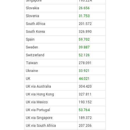
Singapore
193.224
Slovakia
26.656
Slovenia
31.753
South Africa
201.572
South Korea
326.890
Spain
59.702
Sweden
39.887
Switzerland
52.126
Taiwan
278.091
Ukraine
33.921
UK
44.021
UK via Australia
304.420
UK via Hong Kong
327.811
UK via Mexico
190.152
UK via Portugal
53.764
UK via Singapore
189.372
UK via South Africa
207.206