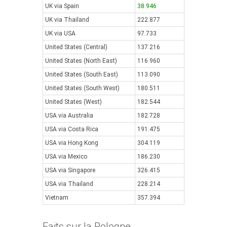
UK via Spain
38.946
UK via Thailand
222.877
UK via USA
97.733
United States (Central)
137.216
United States (North East)
116.960
United States (South East)
113.090
United States (South West)
180.511
United States (West)
182.544
USA via Australia
182.728
USA via Costa Rica
191.475
USA via Hong Kong
304.119
USA via Mexico
186.230
USA via Singapore
326.415
USA via Thailand
228.214
Vietnam
357.394
Faits sur la Pologne